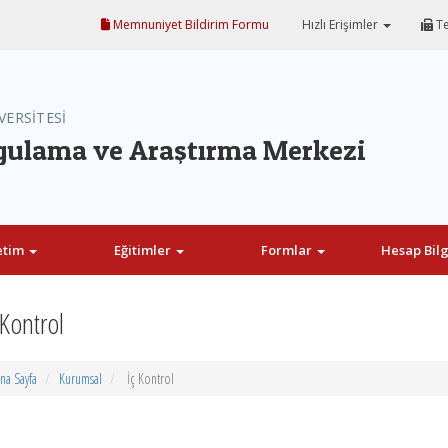
Memnuniyet Bildirim Formu
Hızlı Erişimler
Te
VERSİTESİ
ygulama ve Araştırma Merkezi
etim
Eğitimler
Formlar
Hesap Bilg
 Kontrol
na Sayfa
Kurumsal
İç Kontrol