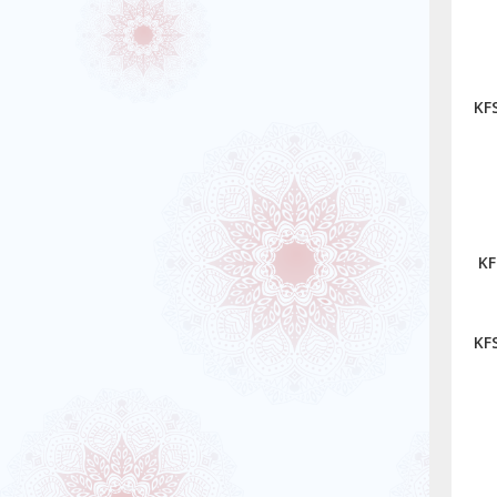
KFS
KF
KF