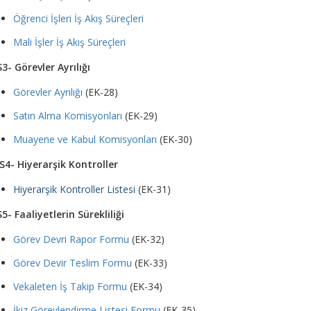
Öğrenci İşleri İş Akış Süreçleri
Mali İşler İş Akış Süreçleri
3- Görevler Ayrılığı
Görevler Ayrılığı
(EK-28)
Satın Alma Komisyonları
(EK-29)
Muayene ve Kabul Komisyonları
(EK-30)
S4- Hiyerarşik Kontroller
Hiyerarşik Kontroller Listesi
(EK-31)
S5- Faaliyetlerin Sürekliliği
Görev Devri Rapor Formu
(EK-32)
Görev Devir Teslim Formu
(EK-33)
Vekaleten İş Takip Formu
(EK-34)
İkiz Görevlendirme Listesi Formu
(EK-35)