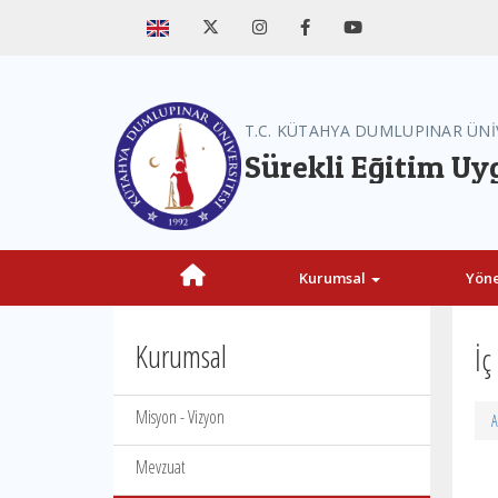
T.C. KÜTAHYA DUMLUPINAR ÜNİ
Sürekli Eğitim U
Kurumsal
Yön
Kurumsal
İç
Misyon - Vizyon
A
Mevzuat