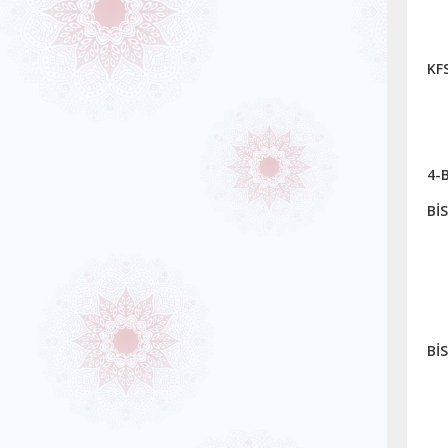
KFS
4-B
BİS
Bİ