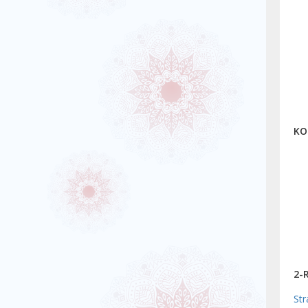
KO
2-
Str