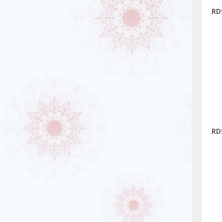
RD
RD