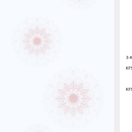
3-K
KFS
KFS