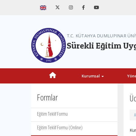
T.C. KÜTAHYA DUMLUPINAR ÜNİ
Sürekli Eğitim U
Kurumsal
Yön
Formlar
Üc
Eğitim Teklif Formu
A
Eğitim Teklif Formu (Online)
Ku