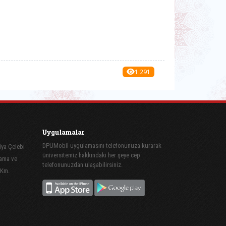
1.291
Uygulamalar
DPUMobil uygulamasını telefonunuza kurarak
iya Çelebi
üniversitemiz hakkındaki her şeye cep
lama ve
telefonunuzdan ulaşabilirsiniz.
 Km.