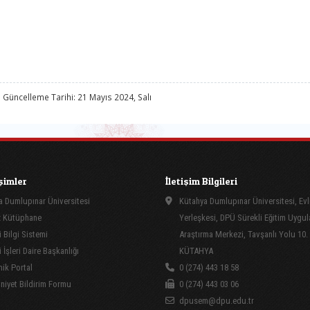
 Güncelleme Tarihi: 21 Mayıs 2024, Salı
işimler
İletişim Bilgileri
 Dumlupınar Üniversitesi
Kütahya Dumlupınar Üniversitesi, Evl
 Kütüphane
Yerleşkesi, DPÜ Sürekli Eğitim Uygu
 Bilgi Sistemi
Araştırma Merkezi, Tavşanlı Yolu 10.
İşleri Daire Başkanlığı
KÜTAHYA
ik Portal
0 (274) 443 18 58
yet Bildirim Formu
0 (274) 443 03 06
dpusem@dpu.edu.tr