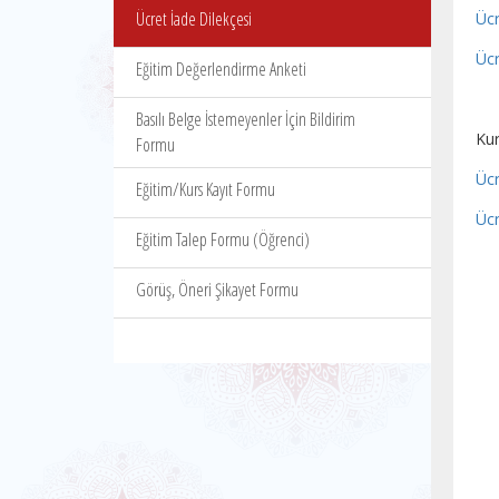
Ücret İade Dilekçesi
Ücr
Ücr
Eğitim Değerlendirme Anketi
Basılı Belge İstemeyenler İçin Bildirim
Ku
Formu
Ücr
Eğitim/Kurs Kayıt Formu
Ücr
Eğitim Talep Formu (Öğrenci)
Görüş, Öneri Şikayet Formu