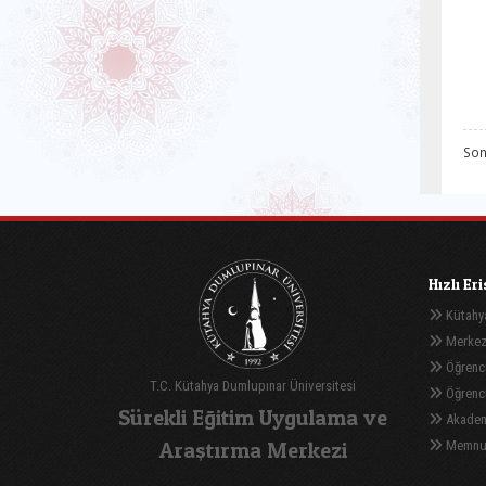
Son
Hızlı Er
Kütahya
Merkez
Öğrenci
T.C. Kütahya Dumlupınar Üniversitesi
Öğrenci 
Sürekli Eğitim Uygulama ve
Akadem
Araştırma Merkezi
Memnuni