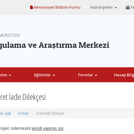
Memnuniyet Bildirim Formu
Hızlı Erişimler
Te
VERSİTESİ
ygulama ve Araştırma Merkezi
etim
Eğitimler
Formlar
Hesap Bilg
ret İade Dilekçesi
na Sayfa
Formlar
Ücret İade Dilekçesi
rsiyer ödemesini
kendi yapmış ise
: